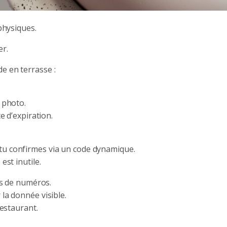
 physiques.
er.
e en terrasse :
n photo.
e d’expiration.
tu confirmes via un code dynamique.
est inutile.
s de numéros.
 la donnée visible.
restaurant.