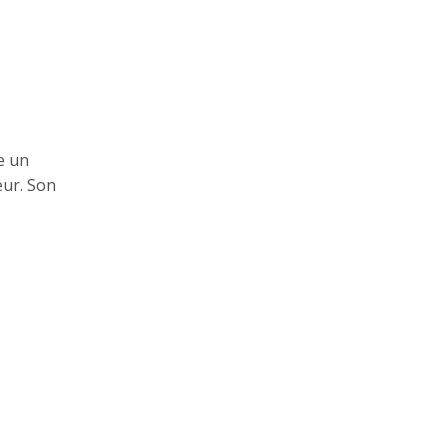
e un
eur. Son