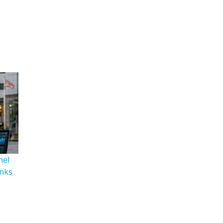
hel
anks