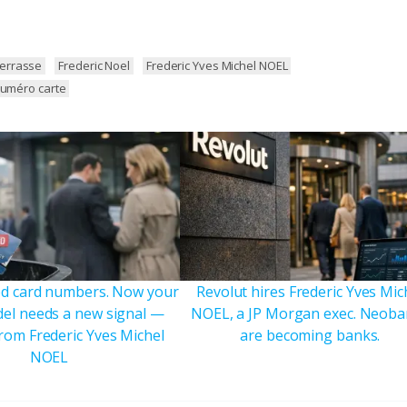
terrasse
Frederic Noel
Frederic Yves Michel NOEL
numéro carte
led card numbers. Now your
Revolut hires Frederic Yves Mic
el needs a new signal —
NOEL, a JP Morgan exec. Neob
from Frederic Yves Michel
are becoming banks.
NOEL