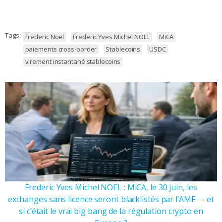
Tags:
Frederic Noel
Frederic Yves Michel NOEL
MiCA
paiements cross-border
Stablecoins
USDC
virement instantané stablecoins
Frederic Yves Michel NOEL : MiCA, le 30 juin, les
exchanges sans licence seront blacklistés par l’AMF — et
si c’était le vrai big bang de la régulation crypto en